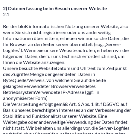
2) Datenerfassung beim Besuch unserer Website
2.1
Bei der bloß informatorischen Nutzung unserer Website, also
wenn Sie sich nicht registrieren oder uns anderweitig
Informationen übermitteln, erheben wir nur solche Daten, die
Ihr Browser an den Seitenserver übermittelt (sog. „Server-
Logfiles“). Wenn Sie unsere Website aufrufen, erheben wir die
folgenden Daten, die für uns technisch erforderlich sind, um
Ihnen die Website anzuzeigen:
Unsere besuchte WebsiteDatum und Uhrzeit zum Zeitpunkt
des ZugriffesMenge der gesendeten Daten in
ByteQuelle/Verweis, von welchem Sie auf die Seite
gelangtenVerwendeter BrowserVerwendetes
BetriebssystemVerwendete IP-Adresse (ggf.: in
anonymisierter Form)
Die Verarbeitung erfolgt gemäß Art. 6 Abs. 1 lit. f DSGVO auf
Basis unseres berechtigten Interesses an der Verbesserung der
Stabilität und Funktionalität unserer Website. Eine
Weitergabe oder anderweitige Verwendung der Daten findet
nicht statt. Wir behalten uns allerdings vor, die Server-Logfiles
nachträglich zu überprüfen, sollten konkrete Anhaltspunkte