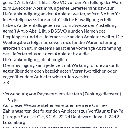
gemäß Art. 6 Abs. 1 lit. a DSGVO vor der Zustellung der Ware
zum Zweck der Abstimmung eines Liefertermins bzw. zur
Lieferankündigung an den Anbieter weiter, sofern Sie hierfür
im Bestellprozess Ihre ausdrückliche Einwilligung erteilt
haben. Anderenfalls geben wir zum Zwecke der Zustellung
gemäß Art. 6 Abs. 1 lit. b DSGVO nur den Namen des
Empfängers und die Lieferadresse an den Anbieter weiter. Die
Weitergabe erfolgt nur, soweit dies für die Warenlieferung
erforderlich ist. In diesem Fall ist eine vorherige Abstimmung
des Liefertermins mit dem Anbieter bzw. die
Lieferankündigung nicht möglich.
Die Einwilligung kann jederzeit mit Wirkung für die Zukunft
gegenüber dem oben bezeichneten Verantwortlichen oder
gegenüber dem Anbieter widerrufen werden.
7.3
Verwendung von Paymentdienstleistern (Zahlungsdiensten)
– Paypal
Auf dieser Website stehen eine oder mehrere Online-
Zahlungsarten des folgenden Anbieters zur Verfügung: PayPal
(Europe) S.a.r.l. et Cie, S.C.A., 22-24 Boulevard Royal, L-2449
Luxemburg
Bei Auswahl einer Zahlungsart des Anbieters, bei der Sie in