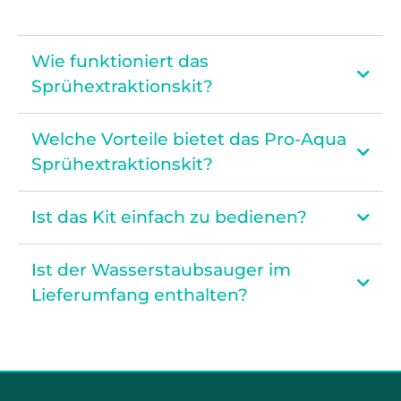
Der Lieferumfang umfasst:
Das Aqua Pro Sprühextraktionskit jetzt kaufen
Wie funktioniert das
Sprühextraktionskit?
Welche Vorteile bietet das Pro-Aqua
Sprühextraktionskit?
Ist das Kit einfach zu bedienen?
Ist der Wasserstaubsauger im
Lieferumfang enthalten?
Vivenso Wasserstaubsauger
Den Vivenso Wasserstaubsauger kannst du hier kaufen